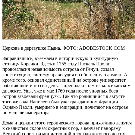
Церковь в деревушке Пьяна. ФОТО: ADOBESTOCK.COM
Заправившись, въезжаем в историческую и культурную
столицу Корсики. Здесь в 1755 году Паскаль Паоли
провозгласил независимость острова от Генуи, создал
конституцию, систему правосудия и собственную армию! А
кроме того, основал единственный на острове университет,
работающий и по сей день, – преподают там на корсиканском
диалекте. Увы, уже в мае 1769 года после упорных боев
остров завоевали французы. Так что родившийся в августе
того же года Наполеон был уже гражданином Франции.
Однако Паоли, умершего в эмиграции, почитают на острове
не меньше императора.
Дома и церкви этого героического города прихотливо лепятся
к скалистым склонам окрестных гор, а венчает панораму
Верхний город, на миниатюрной площади которого до сих