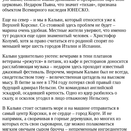
церковью. Недаром Пьяна, что значит «тихая», признана
объектом Всемирного наследия ЮНЕСКО.
Еще на север – и мы в Кальви, который относится уже к
Верхней Корсике. Со стоянкой здесь проблем не будет –
марина очень удобная. Местные жители уверяют, что именно
тут родился еще один знаменитый человек – Христофор
Колумб, хотя за право считаться его родиной спорят по
меньшей мере шесть городов Италии и Испании.
Кальви удивительно уютен: вечерами в тени платанов
ветераны «режутся» в петанк, из кафе и ресторанов доносится
расслабляющая музыка – недаром здесь проходит известный
джазовый фестиваль. Впрочем, мирным Кальви был не всегда,
свидетельством тому – величественная цитадель на высоком
мысу. В битве за нее в 1794 году потерял свой правый глаз
будущий адмирал Нельсон. Он командовал английской
эскадрой, осадившей крепость. Одно из ядер разбилось о
скалу, и осколок угодил в лицо отважному Нельсону.
В Кальви стоит оставить море и на машине отправиться в
самый центр Корсики, в ее сердце – город Корте. И не
напрямик, а сворачивая в горные деревушки, во многих из
которых есть свои сыроварни, где можно полакомиться
мягким овечьим сыром брочча – непременным ингредиентом