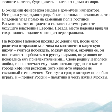
темноте кажется, будто ракеты вылетают прямо из моря.
В ожидании фейерверка зайдем в дом-музей императора.
Историки утверждают: роды были настолько внезапными, что
младенец упал прямо на каменный пол в гостиной.
Возможно, этот инцидент и сказался на темпераменте
будущего властелина Европы. Правда, место падения вряд ли
сохранилось – здание много раз перестраивали.
На Корсике Наполеон прожил до девяти лет, после чего
родители отправили мальчика на континент в кадетскую
школу – учиться побеждать. Между прочим, окончив ее, он
попытался завербоваться в русскую армию, но условия не
показались ему привлекательными... Свою родину Наполеон
любил, и она отвечает ему взаимностью: трудно сыскать в
городе кафе или ресторан, хоть каким-то образом не
связанный с его именем. Есть тут и грот, в котором он любил
играть, и – привет России – памятник в честь взятия Москвы.