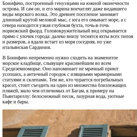
Бонифачо, построенный генуэзцами на южной оконечности
острова. И сам он, и его марина впечатлят даже видавшего
виды морского волка. Это древнее поселение занимает
длинный крутой меловой мыс, с юга его омывает море, а с
севера находится узкая глубокая бухта, точь-в-точь
норвежский фьорд. Головокружительный вид открывается
прямо с улочек города: далеко внизу теснятся яхты всех типов
и размеров, а вдали встает из моря соседняя, но уже
итальянская Сардиния.
В Бонифачо непременно нужно сходить на знаменитое
морское кладбище, слывущее красивейшим во всем
Средиземноморье. Оно напоминает не мрачный приют
усопших, а античный городок с изящными мраморными
статуями и склепами. Тем же, кто чурается погребальных
красот, стоит съездить на один из множества близлежащих
пляжей, мало чем отличимых от Багам, к примеру на
Пьянтареллу: белоснежный песок, лазурная вода, уютные
кафе и бары.