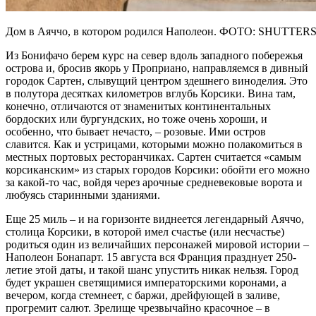
Дом в Аяччо, в котором родился Наполеон. ФОТО: SHUTT
Из Бонифачо берем курс на север вдоль западного побережья
острова и, бросив якорь у Проприано, направляемся в дивный
городок Сартен, слывущий центром здешнего виноделия. Это
в полутора десятках километров вглубь Корсики. Вина там,
конечно, отличаются от знаменитых континентальных
бордоских или бургундских, но тоже очень хороши, и
особенно, что бывает нечасто, – розовые. Ими остров
славится. Как и устрицами, которыми можно полакомиться в
местных портовых ресторанчиках. Сартен считается «самым
корсиканским» из старых городов Корсики: обойти его можно
за какой-то час, войдя через арочные средневековые ворота и
любуясь старинными зданиями.
Еще 25 миль – и на горизонте виднеется легендарный Аяччо,
столица Корсики, в которой имел счастье (или несчастье)
родиться один из величайших персонажей мировой истории –
Наполеон Бонапарт. 15 августа вся Франция празднует 250-
летие этой даты, и такой шанс упустить никак нельзя. Город
будет украшен светящимися императорскими коронами, а
вечером, когда стемнеет, с баржи, дрейфующей в заливе,
прогремит салют. Зрелище чрезвычайно красочное – в