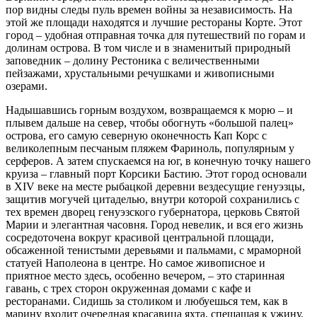
пор видны следы пуль времен войны за независимость. На
этой же площади находятся и лучшие рестораны Корте. Этот
город – удобная отправная точка для путешествий по горам и
долинам острова. В том числе и в знаменитый природный
заповедник – долину Рестоника с величественными
пейзажами, хрустальными речушками и живописными
озерами.
Надышавшись горным воздухом, возвращаемся к морю – и
плывем дальше на север, чтобы обогнуть «большой палец»
острова, его самую северную оконечность Кап Корс с
великолепным песчаным пляжем Фариноль, популярным у
серферов. А затем спускаемся на юг, в конечную точку нашего
круиза – главный порт Корсики Бастию. Этот город основали
в XIV веке на месте рыбацкой деревни вездесущие генуэзцы,
защитив могучей цитаделью, внутри которой сохранились с
тех времен дворец генуэзского губернатора, церковь Святой
Марии и элегантная часовня. Город невелик, и вся его жизнь
сосредоточена вокруг красивой центральной площади,
обсаженной тенистыми деревьями и пальмами, с мраморной
статуей Наполеона в центре. Но самое живописное и
приятное место здесь, особенно вечером, – это старинная
гавань, с трех сторон окруженная домами с кафе и
ресторанами. Сидишь за столиком и любуешься тем, как в
марину входит очередная красавица яхта, спешащая к ужину.