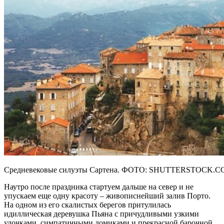
Средневековые силуэты Сартена. ФОТО: SHUTTERSTOCK.
Наутро после праздника стартуем дальше на север и не
упускаем еще одну красоту – живописнейший залив Порто.
На одном из его скалистых берегов притулилась
идиллическая деревушка Пьяна с причудливыми узкими
улочками, симпатичными домиками и прекрасной барочной