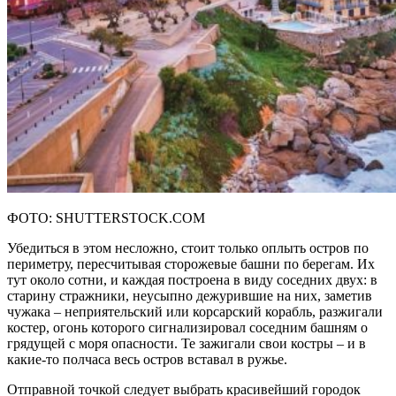
ФОТО: SHUTTERSTOCK.COM
Убедиться в этом несложно, стоит только оплыть остров по
периметру, пересчитывая сторожевые башни по берегам. Их
тут около сотни, и каждая построена в виду соседних двух: в
старину стражники, неусыпно дежурившие на них, заметив
чужака – неприятельский или корсарский корабль, разжигали
костер, огонь которого сигнализировал соседним башням о
грядущей с моря опасности. Те зажигали свои костры – и в
какие-то полчаса весь остров вставал в ружье.
Отправной точкой следует выбрать красивейший городок