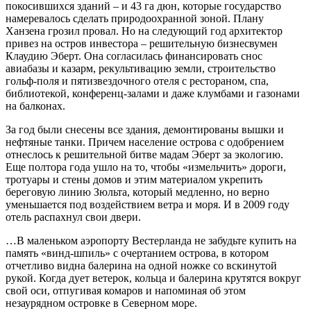
покосившихся зданий – и 43 га дюн, которые государство
намеревалось сделать природоохранной зоной. Плану
Ханзена грозил провал. Но на следующий год архитектор
привез на остров инвестора – решительную бизнесвумен
Клаудию Эберт. Она согласилась финансировать снос
авиабазы и казарм, рекультивацию земли, строительство
гольф-поля и пятизвездочного отеля с рестораном, спа,
библиотекой, конференц-залами и даже клумбами и газонами
на балконах.
За год были снесены все здания, демонтированы вышки и
нефтяные танки. Причем население острова с одобрением
отнеслось к решительной битве мадам Эберт за экологию.
Еще полтора года ушло на то, чтобы «измельчить» дороги,
тротуары и стены домов и этим материалом укрепить
береговую линию Зюльта, который медленно, но верно
уменьшается под воздействием ветра и моря. И в 2009 году
отель распахнул свои двери.
…В маленьком аэропорту Вестерланда не забудьте купить на
память «винд-шпиль» с очертанием острова, в котором
отчетливо видна балерина на одной ножке со вскинутой
рукой. Когда дует ветерок, кольца и балерина крутятся вокруг
свой оси, отпугивая комаров и напоминая об этом
незаурядном островке в Северном море.