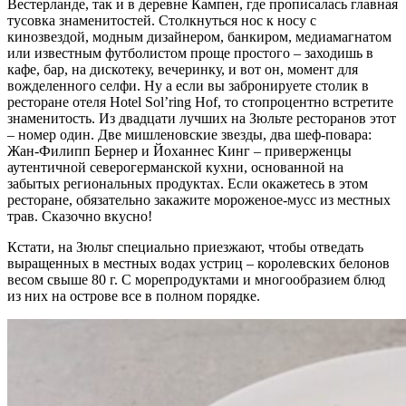
Вестерланде, так и в деревне Кампен, где прописалась главная
тусовка знаменитостей. Столкнуться нос к носу с
кинозвездой, модным дизайнером, банкиром, медиамагнатом
или известным футболистом проще простого – заходишь в
кафе, бар, на дискотеку, вечеринку, и вот он, момент для
вожделенного селфи. Ну а если вы забронируете столик в
ресторане отеля Hotel Sol’ring Hof, то стопроцентно встретите
знаменитость. Из двадцати лучших на Зюльте ресторанов этот
– номер один. Две мишленовские звезды, два шеф-повара:
Жан-Филипп Бернер и Йоханнес Кинг – приверженцы
аутентичной северогерманской кухни, основанной на
забытых региональных продуктах. Если окажетесь в этом
ресторане, обязательно закажите мороженое-мусс из местных
трав. Сказочно вкусно!
Кстати, на Зюльт специально приезжают, чтобы отведать
выращенных в местных водах устриц – королевских белонов
весом свыше 80 г. С морепродуктами и многообразием блюд
из них на острове все в полном порядке.