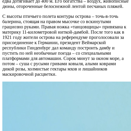
едва дотягивает до 400 м. Его богатства – воздух, живописные
дюны, отороченные белоснежной лентой песчаных пляжей.
С высоты птичьего полета контуры острова – точь-в-точь
балерина, стоящая на правом мысочке со вскинутыми
грациозно руками. Правая ножка «танцовщицы» привязана к
материку 11-километровой ниткой-дамбой. После того как в
1921 году жители острова на референдуме проголосовали за
присоединение к Германии, президент Веймарской
республики Гинденбург дал команду построить дамбу и
пустить по ней необычные поезда – со специальными
платформами для автомашин. Сорок минут за окном море, а
потом – суша с русыми гривами ковыля, алыми коврами
дикой розы, холмистые гектары мхов и лишайников
маскировочной расцветки.