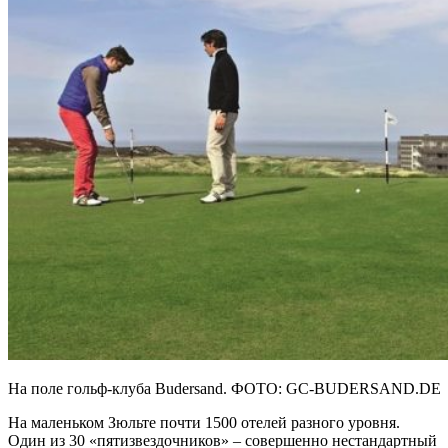
На поле гольф-клуба Budersand. ФОТО: GC-BUDERSAND.DE
На маленьком Зюльте почти 1500 отелей разного уровня.
Один из 30 «пятизвездочников» – совершенно нестандартный