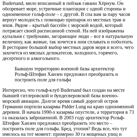
Budersand, мило вписанный в пейзаж гавани Хёрнум. Он
обозревает море, устричные плантации с одной стороны и
одноименное гольф-поле – с другой. В спа вам за пару часов
вернут молодость с помощью припарок из местных трав и
мхов. Рядом – крытый бассейн с морской водой, который
потрясает своей расписанной стеной. На ней изображены
купальня с трибунами, загорающие люди – все в натуральную
величину, как живые, так хочется к ним сплавать и поболтать.
В ресторане большой выбор местных даров моря и всего, чего
захочется из мясных деликатесов, холодного, горячего,
десертного и алкогольного.
Бывшую территорию военной базы архитектор
Рольф-Штефан Ханзен предложил преобразить и
построить поле для гольфа
Интересно, что гольф-клуб Budersand был создан на месте
бывшей гитлеровской и бундесверовской базы военно-
морской авиации. Долгое время самый дорогой остров
Германии портили казармы Pidder Lung на краю одноименной
деревни. В начала 1990-х казармы опустели, а территория в 73
га оказалась заброшенной. В 2003 году архитектор Рольф-
Штефан Ханзен предложил преобразить это место –
построить поле для гольфа. Бред, утопия? Ведь все, что тут
имелось на тот момент: примерно 30 га мощеных улиц и