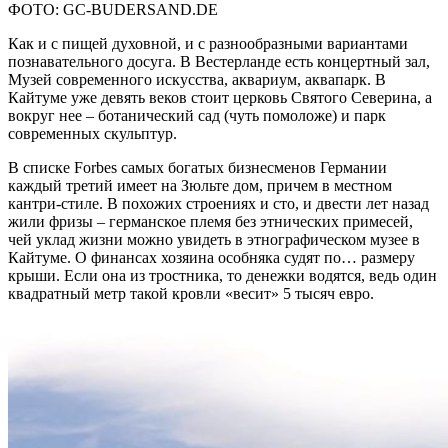
ФОТО: GC-BUDERSAND.DE
Как и с пищей духовной, и с разнообразными вариантами
познавательного досуга. В Вестерланде есть концертный зал,
Музей современного искусства, аквариум, аквапарк. В
Кайтуме уже девять веков стоит церковь Святого Северина, а
вокруг нее – ботанический сад (чуть помоложе) и парк
современных скульптур.
В списке Forbes самых богатых бизнесменов Германии
каждый третий имеет на Зюльте дом, причем в местном
кантри-стиле. В похожих строениях и сто, и двести лет назад
жили фризы – германское племя без этнических примесей,
чей уклад жизни можно увидеть в этнографическом музее в
Кайтуме. О финансах хозяина особняка судят по… размеру
крыши. Если она из тростника, то денежки водятся, ведь один
квадратный метр такой кровли «весит» 5 тысяч евро.