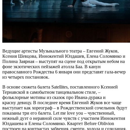
Ведущие артисты Музыкального театра – Евгений Жуков,
Ксения Шевцова, Иннокентий Юлдашев, Елена Соломянко и
Полина Заярная – выступят на сцене под открытым небом на
фоне экзотических пейзажей атолла Баа. В канун
православного Рождества 6 января они представят гала-вечер
из четырех постановок.
В основе сюжета балета Satellites, поставленного Ксенией
Тернавской в самобытном танцевальном стиле, –
фольклорные мотивы из сказок про Ивана-дурака и
красну девицу. В последнее время Евгений Жуков все чаще
выступает как хореограф – в Рождественский сочельник будут
показаны три его балета. Let me love you – чувственный,
нежный дуэт о неравной силе чувств с участием Иннокентия
Юлдашева и Елены Соломянко. Квартет Before Oblivion
построен на контрастах забвения, смерти, холода и созидания,