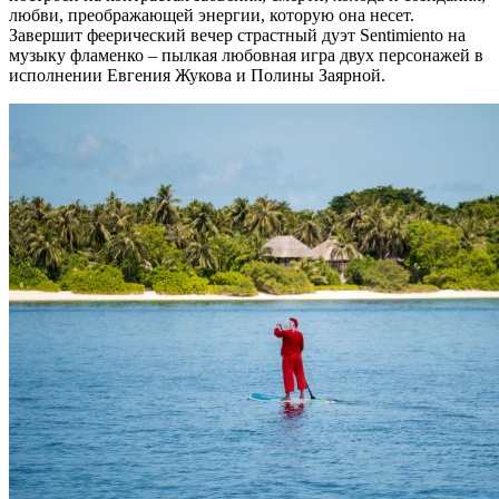
любви, преображающей энергии, которую она несет.
Завершит феерический вечер страстный дуэт Sentimiento на
музыку фламенко – пылкая любовная игра двух персонажей в
исполнении Евгения Жукова и Полины Заярной.