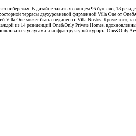
ого побережья. В дизайне залитых солнцем 95 бунгало, 18 резид
осторной террасы двухуровневой фирменной Villa One от One&O
 Villa One может быть соединена с Villa Nostos. Кроме того, 
каждой из 14 резиденций One&Only Private Homes, вдохновленн
ользоваться услугами и инфраструктурой курорта One&Only Aest