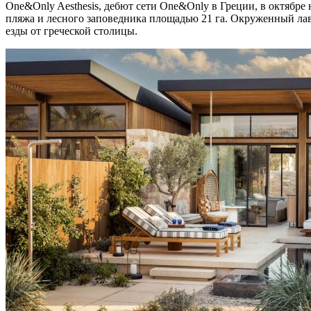
One&Only Aesthesis, дебют сети One&Only в Греции, в октябре
пляжа и лесного заповедника площадью 21 га. Окруженный лав
езды от греческой столицы.