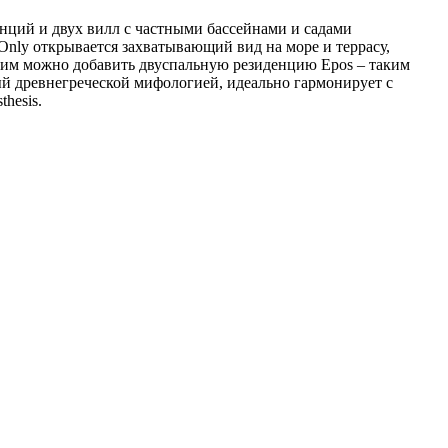
енций и двух вилл с частными бассейнами и садами
nly открывается захватывающий вид на море и террасу,
к ним можно добавить двуспальную резиденцию Epos – таким
ый древнегреческой мифологией, идеально гармонирует с
hesis.