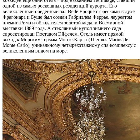
возведен еще один отель – под названием Hermitage, ставший
одной из самых роскошных резиденций курорта. Его
великолепный обеденный зал Belle Epoque с фресками в духе
Фрагонара и Буше был создан Габриэлем Феррье, лауреатом
премии Рима и обладателем золотой медали Всемирной
выставки 1889 года. А стеклянный купол зимнего сада
спроектирован Гюставом Эйфелем. Отель имеет прямой
выход к Морским термам Монте-Карло (Thermes Marins de
Monte-Carlo), уникальному четырехэтажному спа-комплексу с
великолепным видом на море.