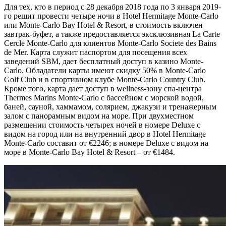
Для тех, кто в период с 28 декабря 2018 года по 3 января 2019-
го решит провести четыре ночи в Hotel Hermitage Monte-Carlo
или Monte-Carlo Bay Hotel & Resort, в стоимость включен
завтрак-буфет, а также предоставляется эксклюзивная La Carte
Cercle Monte-Carlo для клиентов Monte-Carlo Societe des Bains
de Mer. Карта служит паспортом для посещения всех
заведений SBM, дает бесплатный доступ в казино Monte-
Carlo. Обладатели карты имеют скидку 50% в Monte-Carlo
Golf Club и в спортивном клубе Monte-Carlo Country Club.
Кроме того, карта дает доступ в wellness-зону спа-центра
Thermes Marins Monte-Carlo с бассейном с морской водой,
баней, сауной, хаммамом, солярием, джакузи и тренажерным
залом с панорамным видом на море. При двухместном
размещении стоимость четырех ночей в номере Deluxe с
видом на город или на внутренний двор в Hotel Hermitage
Monte-Carlo составит от €2246; в номере Deluxe с видом на
море в Monte-Carlo Bay Hotel & Resort – от €1484.