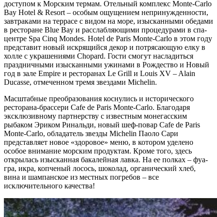
доступом к Морским термам. Отельный комплекс Monte-Carlo
Bay Hotel & Resort – особым ощущением непринужденности,
завтраками на террасе с видом на море, изысканными обедами
в ресторане Blue Bay и расслабляющими процедурами в спа-
центре Spa Cinq Mondes. Hotel de Paris Monte-Carlo в этом году
представит новый искрящийся декор и потрясающую елку в
холле с украшениями Chopard. Гости смогут насладиться
праздничными изысканными ужинами в Рождество и Новый
год в залe Empire и ресторанах Le Grill и Louis XV – Alain
Ducasse, отмеченном тремя звездами Michelin.
Масштабные преобразования коснулись и исторического
ресторана-брассери Cafe de Paris Monte-Carlo. Благодаря
эксклюзивному партнерству с известным монегасским
рыбаком Эриком Ринальди, новый шеф-повар Cafe de Paris
Monte-Carlo, обладатель звезды Michelin Паоло Сари
представляет новое «здоровое» меню, в котором уделено
особое внимание морским продуктам. Кроме того, здесь
открылась изысканная бакалейная лавка. На ее полках – фуа-
гра, икра, копченый лосось, шоколад, органический хлеб,
вина и шампанское из местных погребов – все
исключительного качества!