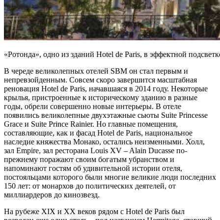
«Ротонда», одно из зданий Hotel de Paris, в эффектной подсветк
В череде великолепных отелей SBM он стал первым и
непревзойденным. Совсем скоро завершится масштабная
реновация Hotel de Paris, начавшаяся в 2014 году. Некоторые
крылья, пристроенные к историческому зданию в разные
годы, обрели совершенно новые интерьеры. В отеле
появились великолепные двухэтажные сьюты Suite Princesse
Grace и Suite Prince Rainier. Но главные помещения,
составляющие, как и фасад Hotel de Paris, национальное
наследие княжества Монако, остались неизменными. Холл,
зал Empire, зал ресторана Louis XV – Alain Ducasse по-
прежнему поражают своим богатым убранством и
напоминают гостям об удивительной истории отеля,
постояльцами которого были многие великие люди последних
150 лет: от монархов до политических деятелей, от
миллиардеров до кинозвезд.
На рубеже XIX и XX веков рядом с Hotel de Paris был