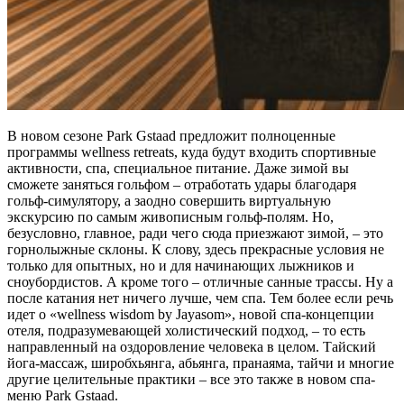
В новом сезоне Park Gstaad предложит полноценные
программы wellness retreats, куда будут входить спортивные
активности, спа, специальное питание. Даже зимой вы
сможете заняться гольфом – отработать удары благодаря
гольф-симулятору, а заодно совершить виртуальную
экскурсию по самым живописным гольф-полям. Но,
безусловно, главное, ради чего сюда приезжают зимой, – это
горнолыжные склоны. К слову, здесь прекрасные условия не
только для опытных, но и для начинающих лыжников и
сноубордистов. А кроме того – отличные санные трассы. Ну а
после катания нет ничего лучше, чем спа. Тем более если речь
идет о «wellness wisdom by Jayasom», новой спа-концепции
отеля, подразумевающей холистический подход, – то есть
направленный на оздоровление человека в целом. Тайский
йога-массаж, широбхьянга, абьянга, пранаяма, тайчи и многие
другие целительные практики – все это также в новом спа-
меню Park Gstaad.