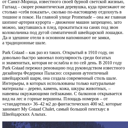
от Санкт-Морица, известного своей бурной светской жизнью,
Гштаад – скорее романтическая деревушка, куда приезжают не
столько «себя показать», сколько по-настоящему отдохнуть в
тишине и покое. На главной улице Promenade – она же главная
шопинг-артерия курорта – движение машин запрещено, зато
можно, закутавшись в плед, прокатиться на санях под звон
колокольчика под дугой симпатичной швейцарской лошадки.
Да и здешние отели в основном напоминают не замки,
а традиционные шале.
Park Gstaad – как раз из таких. Открытый в 1910 году, он
довольно быстро завоевал популярность среди богатых
и знаменитых, которая не ослабла и по сей день. В 2010 году
Park Gstaad пережил реновацию под руководством известного
дизайнера Федерики Паласио: сохранив аутентичный
швейцарский шарм, она создала современный стиль шале.
Интерьеры, в которых использованы только натуральные
материалы – дерево, камень, кожа, шкуры животных, –
навеяны окружающими пейзажами. С балконов открывается
вид на лес и горные вершины. Площадь номеров – от
«стандартных» 36–42 м2 до фантастических 400 м2, которые
занимает My Gstaad Chalet, самый большой пентхаус в
Швейцарских Альпах.