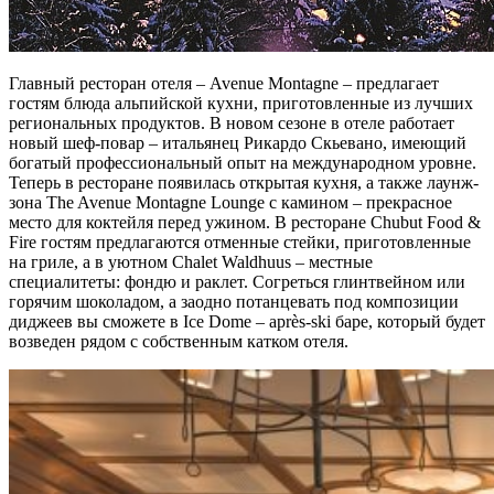
Главный ресторан отеля – Avenue Montagne – предлагает
гостям блюда альпийской кухни, приготовленные из лучших
региональных продуктов. В новом сезоне в отеле работает
новый шеф-повар – итальянец Рикардо Скьевано, имеющий
богатый профессиональный опыт на международном уровне.
Теперь в ресторане появилась открытая кухня, а также лаунж-
зона The Avenue Montagne Lounge с камином – прекрасное
место для коктейля перед ужином. В ресторане Chubut Food &
Fire гостям предлагаются отменные стейки, приготовленные
на гриле, а в уютном Chalet Waldhuus – местные
специалитеты: фондю и раклет. Согреться глинтвейном или
горячим шоколадом, а заодно потанцевать под композиции
диджеев вы сможете в Ice Dome – après-ski баре, который будет
возведен рядом с собственным катком отеля.