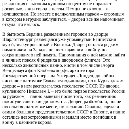
резиденция с высоким куполом по центру не поражает
роскошью, как и город в целом. Немцы не склонны к
излишествам. Но вместе с великолепным парком – огромным,
в котором нетрудно заблудиться, – дворец все же напоминает,
откуда что взялось.
В бытность Берлина разделенным городом во дворце
Шарлоттенбург размещался уже упомянутый Египетский
музей, эвакуированный с Востока. Дворец остался редким
памятником на Западе, не пострадавшим в войну, но
сохранившим о ней память. Напоминания о ней можно найти
в личных покоях Фридриха в дворцовом флигеле. Это
несколько живописных панно, кисти в том числе Георга
Венцеслауса фон Кнобельсдорфа, архитектора
Государственной оперы на Унтер-ден-Линден, до войны
висевшие на том же Бульваре-под-липами, но в Курляндском
дворце – в нем располагалось посольство СССР. Из дворца,
купленного Николаем I, – это было первое посольство России
за рубежом, – панно вывезли после того, как резиденцию
покинули советские дипломаты. Дворец разбомбили, новое
посольство на том же месте, по желанию Сталина, сделали
самым большим представительством СССР в Европе, а панно
остались невостребованными и заняли место погибших в
войну в кабинете короля.