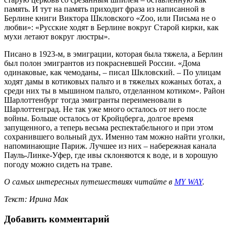
память. И тут на память приходит фраза из написанной в
Берлине книги Виктора Шкловского «Zoo, или Письма не о
любви»: «Русские ходят в Берлине вокруг Старой кирки, как
мухи летают вокруг люстры».
Писано в 1923-м, в эмиграции, которая была тяжела, а Берлин
был полон эмигрантов из покрасневшей России. «Дома
одинаковые, как чемоданы, – писал Шкловский. – По улицам
ходят дамы в котиковых пальто и в тяжелых кожаных ботах, а
среди них ты в мышином пальто, отделанном котиком». Район
Шарлоттенбург тогда эмигранты переименовали в
Шарлоттенград. Не так уже много осталось от него после
войны. Больше осталось от Кройцберга, долгое время
запущенного, а теперь весьма респектабельного и при этом
сохранившего вольный дух. Именно там можно найти уголки,
напоминающие Париж. Лучшее из них – набережная канала
Пауль-Линке-Уфер, где ивы склоняются к воде, и в хорошую
погоду можно сидеть на траве.
О самых интересных путешествиях читайте в
MY WAY
.
Текст: Ирина Мак
Добавить комментарий