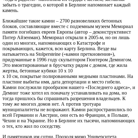
забыть о трагедии, о которой в Берлине напоминает каждый
камень.
Ближайшие такие камни – 2700 разновеликих бетонных
блоков, составляющие вместе с подземным музеем Мемориал
памяти погибших евреев Европы (автор – деконструктивист
Питер Айзенман). Мемориал открыли в 2005-м, но он лишь
один из многих, напоминающих о Катастрофе и
покрывающих, кажется, всю карту Берлина. Везде вы
натыкаетесь на Stolpersteine («камни преткновения»),
придуманные в 1996 году скульптором Гюнтером Демнигом.
Это вмонтированные в брусчатку рядом с домом, где жила
жертва, бетонные кубики 10 х 10
х 10 см, покрытые полированными медными пластинами. На
пластине выбиты имя, дата депортации и место гибели.
Камни послужили прообразом нашего «Последнего адреса», и
Демниг тоже хотел их поначалу устанавливать на дома, но
тогда пришлось бы спрашивать разрешения владельцев. К
тому же многих домов нет. А против тротуара
муниципалитеты не возражают. Камни распространились по
всей Германии и Австрии, они есть во Франции, в Польше,
Чехии и на Украине. Но в Берлине их тысячи, напоминающих
о тех, кто жил по соседству.
И памятников им сотни. Проходя мимо Университета