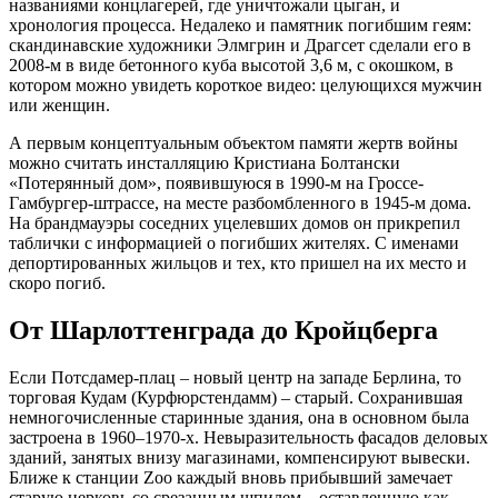
названиями концлагерей, где уничтожали цыган, и
хронология процесса. Недалеко и памятник погибшим геям:
скандинавские художники Элмгрин и Драгсет сделали его в
2008-м в виде бетонного куба высотой 3,6 м, с окошком, в
котором можно увидеть короткое видео: целующихся мужчин
или женщин.
А первым концептуальным объектом памяти жертв войны
можно считать инсталляцию Кристиана Болтански
«Потерянный дом», появившуюся в 1990-м на Гроссе-
Гамбургер-штрассе, на месте разбомбленного в 1945-м дома.
На брандмауэры соседних уцелевших домов он прикрепил
таблички с информацией о погибших жителях. С именами
депортированных жильцов и тех, кто пришел на их место и
скоро погиб.
От Шарлоттенграда до Кройцберга
Если Потсдамер-плац – новый центр на западе Берлина, то
торговая Кудам (Курфюрстендамм) – старый. Сохранившая
немногочисленные старинные здания, она в основном была
застроена в 1960–1970-х. Невыразительность фасадов деловых
зданий, занятых внизу магазинами, компенсируют вывески.
Ближе к станции Zoo каждый вновь прибывший замечает
старую церковь со срезанным шпилем – оставленную как