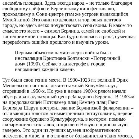
ансамбль площади. Здесь всегда народ – не только благодаря
свободному вайфаю и Берлинскому кинофестивалю,
проходящему в Сони-центре (там же устроен выдающийся
Музей кино). Это один из деловых и торговых центров
города, но здесь легко почувствовать себя своим. В каком-то
смысле это место – символ Берлина, самой не снобской и
гостеприимной столицы. Как будто нашлась страна, сумевшая
переработать ошибки прошлого и выучить уроки.
Первым объектом памяти жертв войны была
инсталляция Кристиана Болтански «Потерянный
дом» (1990). Сейчас о катастрофе в городе
напоминает каждый камень
Тут были свои гении места. В 1930–1923 гг. великий Эрих
Мендельсон построил десятиэтажный Колумбус-хаус,
сгоревший в 1950-х. Но уже в начале 1960-х рядом начали
обустраивать культурный центр Западного Берлина. В 1963-м
на продолжающей Потсдамер-плац Кемпер-плац Ганс
Бернхард Шарун построил здание Берлинской филармонии –
отливающий золотом асимметричный пятиугольник, первое
сооружение будущего Культурфорума, в котором, помимо
филармонических залов, открыли и Новую национальную
галерею. Это один из лучших музеев изобразительного
искусства в мире, и, в отличие от большинства таких музеев,