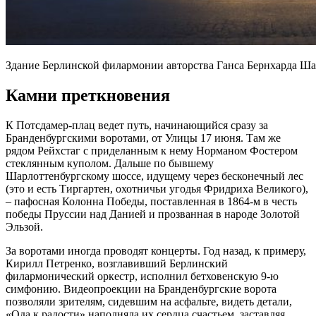
Здание Берлинской филармонии авторства Ганса Бернхард
Камни преткновения
К Потсдамер-плац ведет путь, начинающийся сразу за
Бранденбургскими воротами, от Улицы 17 июня. Там же
рядом Рейхстаг с приделанным к нему Норманом Фостером
стеклянным куполом. Дальше по бывшему
Шарлоттенбургскому шоссе, идущему через бесконечный лес
(это и есть Тиргартен, охотничьи угодья Фридриха Великого),
– пафосная Колонна Победы, поставленная в 1864-м в честь
победы Пруссии над Данией и прозванная в народе Золотой
Эльзой.
За воротами иногда проводят концерты. Год назад, к примеру,
Кирилл Петренко, возглавивший Берлинский
филармонический оркестр, исполнил бетховенскую 9-ю
симфонию. Видеопроекции на Бранденбургские ворота
позволяли зрителям, сидевшим на асфальте, видеть детали,
«Ода к радости» наполняла их сердца счастьем, заставляя