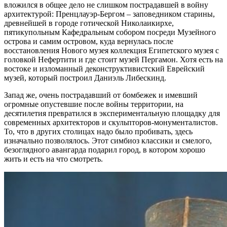
вложился в общее дело не слишком пострадавшей в войну
архитектурой: Пренцлауэр-Бергом – заповедником старины,
древнейшей в городе готической Николаикирхе,
пятикупольным Кафедральным собором посреди Музейного
острова и самим островом, куда вернулась после
восстановления Нового музея коллекция Египетского музея с
головкой Нефертити и где стоит музей Пергамон. Хотя есть на
востоке и изломанный деконструктивистский Еврейский
музей, который построил Даниэль Либескинд.
Запад же, очень пострадавший от бомбежек и имевший
огромные опустевшие после войны территории, на
десятилетия превратился в экспериментальную площадку для
современных архитекторов и скульпторов-монументалистов.
То, что в других столицах надо было пробивать, здесь
изначально позволялось. Этот симбиоз классики и смелого,
безоглядного авангарда подарил город, в котором хорошо
жить и есть на что смотреть.