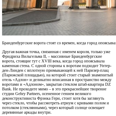
Бранденбургские ворота стоят со времен, когда город опоя
Другая важная точка, связанная с именем короля, только уже
Фридриха Вильгельма II, – массивные Бранденбургские
ворота, стоящие тут с XVIII века, когда город опоясывала
каменная стена. С одной стороны к воротам подходит Унтер-
ден-Линден с вплотную примыкающей к ней Паризер-плац
(Парижской площадью), на которой стоит старый знаменитый
отель «Адлон» и деликатно вписанная в пространство между
воротами и «Адлоном», закрытая стеклом штаб-квартира DZ
Bank. Не проходите мимо – в это прекраснейшее творение
студии Gehry Partners, осененное гением великого
деконструктивиста Фрэнка Гери, стоит хотя бы заглянуть
через стекло, чтобы рассмотреть атриум с кривыми полом и
потолком (стеклянными), через который солнце освещает
деревянные аркады внутри.