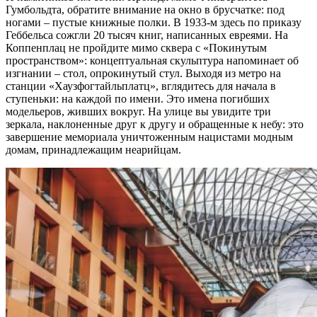
Гумбольдта, обратите внимание на окно в брусчатке: под
ногами – пустые книжные полки. В 1933-м здесь по приказу
Геббельса сожгли 20 тысяч книг, написанных евреями. На
Коппенплац не пройдите мимо сквера с «Покинутым
пространством»: концептуальная скульптура напоминает об
изгнании – стол, опрокинутый стул. Выходя из метро на
станции «Хаузфогтайльплатц», вглядитесь для начала в
ступеньки: на каждой по имени. Это имена погибших
модельеров, живших вокруг. На улице вы увидите три
зеркала, наклоненные друг к другу и обращенные к небу: это
завершение мемориала уничтоженным нацистами модным
домам, принадлежащим неарийцам.