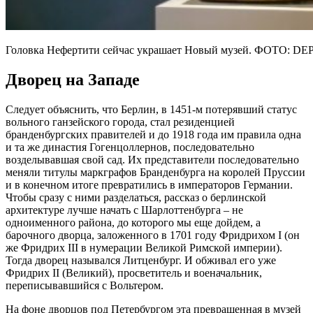
Головка Нефертити сейчас украшает Новый музей. ФОТО:
Дворец на Западе
Следует объяснить, что Берлин, в 1451-м потерявший статус
вольного ганзейского города, стал резиденцией
бранденбургских правителей и до 1918 года им правила одна
и та же династия Гогенцоллернов, последовательно
возделывавшая свой сад. Их представители последовательно
меняли титулы маркграфов Бранденбурга на королей Пруссии
и в конечном итоге превратились в императоров Германии.
Чтобы сразу с ними разделаться, рассказ о берлинской
архитектуре лучше начать с Шарлоттенбурга – не
одноименного района, до которого мы еще дойдем, а
барочного дворца, заложенного в 1701 году Фридрихом I (он
же Фридрих III в нумерации Великой Римской империи).
Тогда дворец назывался Литценбург. И обживал его уже
Фридрих II (Великий), просветитель и военачальник,
переписывавшийся с Вольтером.
На фоне дворцов под Петербургом эта превращенная в музей