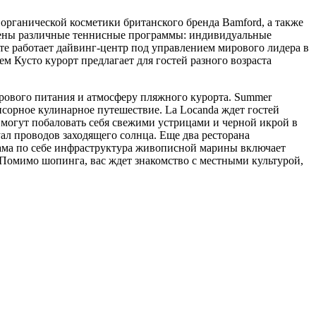
 органической косметики британского бренда Bamford, а также
трены различные теннисные программы: индивидуальные
е работает дайвинг-центр под управлением мирового лидера в
м Кусто курорт предлагает для гостей разного возраста
дорового питания и атмосферу пляжного курорта. Summer
сорное кулинарное путешествие. La Locanda ждет гостей
и могут побаловать себя свежими устрицами и черной икрой в
ал проводов заходящего солнца. Еще два ресторана
 Сама по себе инфраструктура живописной марины включает
 Помимо шопинга, вас ждет знакомство с местными культурой,