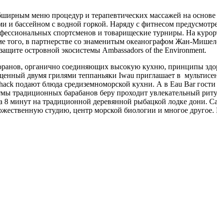
 обширным меню процедур и терапевтических массажей на основе
ми и бассейном с водной горкой. Наряду с фитнесом предусмо
фессиональных спортсменов и товарищеские турниры. На курорт
роме того, в партнерстве со знаменитым океанографом Жан-Мишеле
щите островной экосистемы Ambassadors of the Environment.
 ресторанов, органично соединяющих высокую кухню, принципы з
ащенный двумя грилями теппаньяки Iwau приглашает в мультисен
 Shack подают блюда средиземноморской кухни. А в Eau Bar гост
тмы традиционных барабанов беру проходит увлекательный риту
о за 8 минут на традиционной деревянной рыбацкой лодке дони.
ожественную студию, центр морской биологии и многое другое.