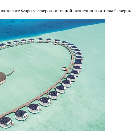
рхипелаге Фари у северо-восточной оконечности атолла Северн