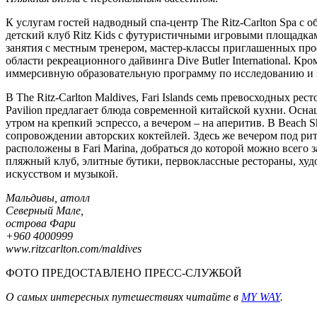
К услугам гостей надводный спа-центр The Ritz-Carlton Spa с
детский клуб Ritz Kids с футуристичными игровыми площадка
занятия с местным тренером, мастер-классы приглашенных про
области рекреационного дайвинга Dive Butler International. К
иммерсивную образовательную программу по исследованию и за
В The Ritz-Carlton Maldives, Fari Islands семь превосходных
Pavilion предлагает блюда современной китайской кухни. Осн
утром на крепкий эспрессо, а вечером – на аперитив. В Beach
сопровождении авторских коктейлей. Здесь же вечером под ри
расположены в Fari Marina, добраться до которой можно всег
пляжный клуб, элитные бутики, первоклассные рестораны, худ
искусством и музыкой.
Мальдивы, атолл
Северный Мале,
острова Фари
+960 4000999
www.ritzcarlton.com/maldives
ФОТО ПРЕДОСТАВЛЕНО ПРЕСС-СЛУЖБОЙ
О самых интересных путешествиях читайте в
MY WAY
.