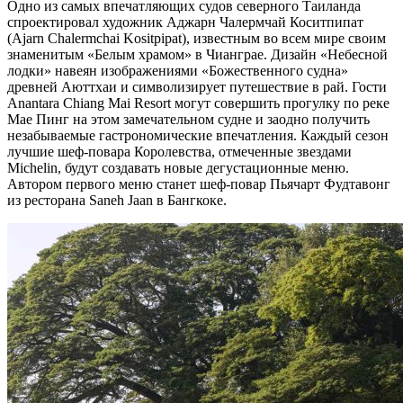
Одно из самых впечатляющих судов северного Таиланда
спроектировал художник Аджарн Чалермчай Коситпипат
(Ajarn Chalermchai Kositpipat), известным во всем мире своим
знаменитым «Белым храмом» в Чианграе. Дизайн «Небесной
лодки» навеян изображениями «Божественного судна»
древней Аюттхаи и символизирует путешествие в рай. Гости
Anantara Chiang Mai Resort могут совершить прогулку по реке
Мае Пинг на этом замечательном судне и заодно получить
незабываемые гастрономические впечатления. Каждый сезон
лучшие шеф-повара Королевства, отмеченные звездами
Michelin, будут создавать новые дегустационные меню.
Автором первого меню станет шеф-повар Пьячарт Фудтавонг
из ресторана Saneh Jaan в Бангкоке.