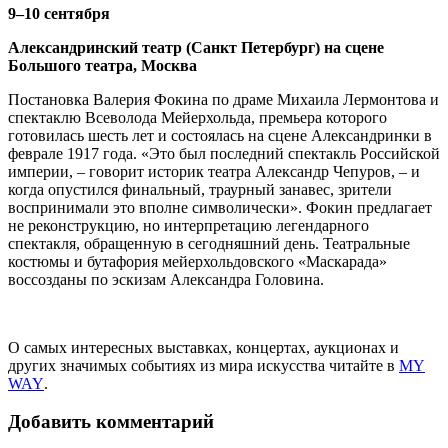
9–10 сентября
Александринский театр (Санкт Петербург) на сцене
Большого театра, Москва
Постановка Валерия Фокина по драме Михаила Лермонтова и
спектаклю Всеволода Мейерхольда, премьера которого
готовилась шесть лет и состоялась на сцене Александринки в
феврале 1917 года. «Это был последний спектакль Российской
империи, – говорит историк театра Александр Чепуров, – и
когда опустился финальный, траурный занавес, зрители
воспринимали это вполне символически». Фокин предлагает
не реконструкцию, но интерпретацию легендарного
спектакля, обращенную в сегодняшний день. Театральные
костюмы и бутафория мейерхольдовского «Маскарада»
воссозданы по эскизам Александра Головина.
О самых интересных выставках, концертах, аукционах и
других значимых событиях из мира искусства читайте в
MY
WAY
.
Добавить комментарий