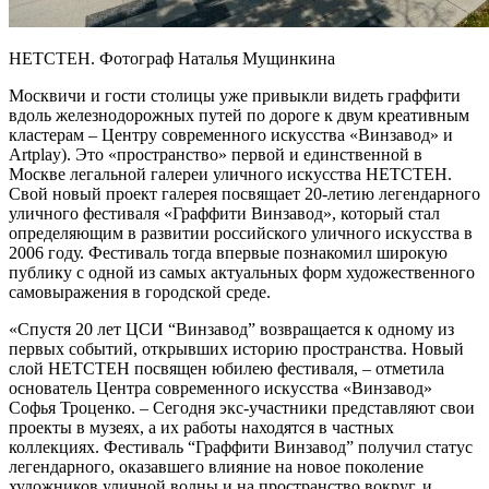
НЕТСТЕН. Фотограф Наталья Мущинкина
Москвичи и гости столицы уже привыкли видеть граффити
вдоль железнодорожных путей по дороге к двум креативным
кластерам – Центру современного искусства «Винзавод» и
Artplay). Это «пространство» первой и единственной в
Москве легальной галереи уличного искусства НЕТСТЕН.
Свой новый проект галерея посвящает 20-летию легендарного
уличного фестиваля «Граффити Винзавод», который стал
определяющим в развитии российского уличного искусства в
2006 году. Фестиваль тогда впервые познакомил широкую
публику с одной из самых актуальных форм художественного
самовыражения в городской среде.
«Спустя 20 лет ЦСИ “Винзавод” возвращается к одному из
первых событий, открывших историю пространства. Новый
слой НЕТСТЕН посвящен юбилею фестиваля, – отметила
основатель Центра современного искусства «Винзавод»
Софья Троценко. – Сегодня экс-участники представляют свои
проекты в музеях, а их работы находятся в частных
коллекциях. Фестиваль “Граффити Винзавод” получил статус
легендарного, оказавшего влияние на новое поколение
художников уличной волны и на пространство вокруг, и