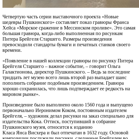
Четвертую часть серии выставочного проекта «Новые
шедевры Пушкинского» составляет показ гравюры Франса
Хейса «Морское сражение в Мессинском проливе». Это самая
большая гравюра, когда-либо выполненная по рисункам
Питера Брейгеля Старшего. Размеры произведения
превосходили стандарты бумаги и печатных станков своего
времени.
«Появление в нашей коллекции гравюры по рисунку Питера
Брейгеля Старшего – важное событие, – говорит Ольга
Галактионова, директор Пушкинского. – Ведь за последние
тридцать лет музею всего лишь второй раз выпадает шанс
пополнить собрание подобным произведением. Гравюра
хорошо сохранилась, что лишь подтверждает ее редкость на
мировом рынке».
Произведение было выполнено около 1560 года и выпущено
первоначально Иеронимом Коком, постоянным издателем
Брейгеля, – художник делал рисунки на заказ специально для
издательства Кока. Оттиск, поступивший в собрание
Пушкинского музея, относится к изданию
Класа Янса Висхера и был отпечатан в 1632 году. Основой
композиции послужили рисунки, сделанные Брейгелем во