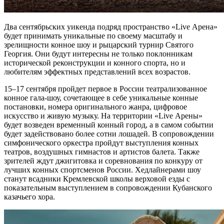
Два сентябрьских уикенда подряд пространство «Live Арена»
будет принимать уникальные по своему масштабу и
зрелищности конное шоу и рыцарский турнир Святого
Георгия. Они будут интересны не только поклонникам
исторической реконструкции и конного спорта, но и
любителям эффектных представлений всех возрастов.
15–17 сентября пройдет первое в России театрализованное
конное гала-шоу, сочетающее в себе уникальные конные
постановки, номера оригинального жанра, цифровое
искусство и живую музыку. На территории «Live Арены»
будет возведен временный конный город, а в самом событии
будет задействовано более сотни лошадей. В сопровождении
симфонического оркестра пройдут выступления конных
театров, воздушных гимнастов и артистов балета. Также
зрителей ждут джигитовка и соревнования по конкуру от
лучших конных спортсменов России. Хедлайнерами шоу
станут всадники Кремлевской школы верховой езды с
показательным выступлением в сопровождении Кубанского
казачьего хора.