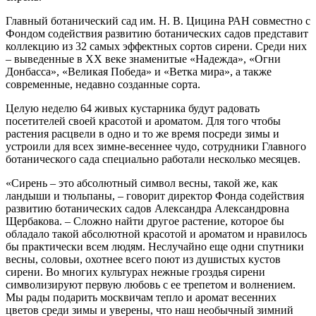
Главный ботанический сад им. Н. В. Цицина РАН совместно с
Фондом содействия развитию ботанических садов представит
коллекцию из 32 самых эффектных сортов сирени. Среди них
– выведенные в XX веке знаменитые «Надежда», «Огни
Донбасса», «Великая Победа» и «Ветка мира», а также
современные, недавно созданные сорта.
Целую неделю 64 живых кустарника будут радовать
посетителей своей красотой и ароматом. Для того чтобы
растения расцвели в одно и то же время посреди зимы и
устроили для всех зимне-весеннее чудо, сотрудники Главного
ботанического сада специально работали несколько месяцев.
«Сирень – это абсолютный символ весны, такой же, как
ландыши и тюльпаны, – говорит директор Фонда содействия
развитию ботанических садов Александра Александровна
Щербакова. – Сложно найти другое растение, которое бы
обладало такой абсолютной красотой и ароматом и нравилось
бы практически всем людям. Неслучайно еще одни спутники
весны, соловьи, охотнее всего поют из душистых кустов
сирени. Во многих культурах нежные гроздья сирени
символизируют первую любовь с ее трепетом и волнением.
Мы рады подарить москвичам тепло и аромат весенних
цветов среди зимы и уверены, что наш необычный зимний