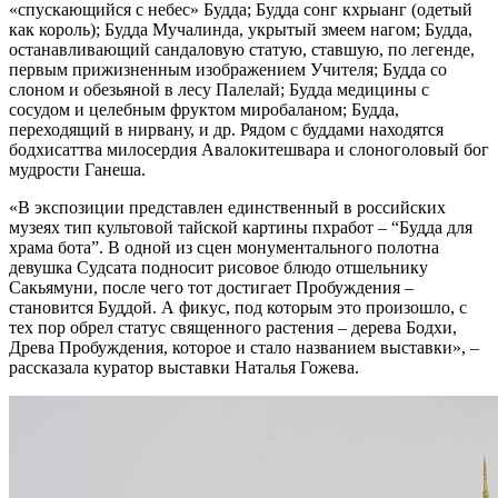
«спускающийся с небес» Будда; Будда сонг кхрыанг (одетый
как король); Будда Мучалинда, укрытый змеем нагом; Будда,
останавливающий сандаловую статую, ставшую, по легенде,
первым прижизненным изображением Учителя; Будда со
слоном и обезьяной в лесу Палелай; Будда медицины с
сосудом и целебным фруктом миробаланом; Будда,
переходящий в нирвану, и др. Рядом с буддами находятся
бодхисаттва милосердия Авалокитешвара и слоноголовый бог
мудрости Ганеша.
«В экспозиции представлен единственный в российских
музеях тип культовой тайской картины пхработ – “Будда для
храма бота”. В одной из сцен монументального полотна
девушка Судсата подносит рисовое блюдо отшельнику
Сакьямуни, после чего тот достигает Пробуждения –
становится Буддой. А фикус, под которым это произошло, с
тех пор обрел статус священного растения – дерева Бодхи,
Древа Пробуждения, которое и стало названием выставки», –
рассказала куратор выставки Наталья Гожева.