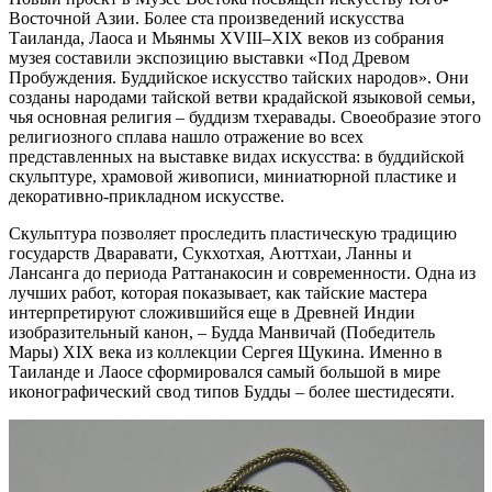
Восточной Азии. Более ста произведений искусства
Таиланда, Лаоса и Мьянмы XVIII–XIX веков из собрания
музея составили экспозицию выставки «Под Древом
Пробуждения. Буддийское искусство тайских народов». Они
созданы народами тайской ветви крадайской языковой семьи,
чья основная религия – буддизм тхеравады. Своеобразие этого
религиозного сплава нашло отражение во всех
представленных на выставке видах искусства: в буддийской
скульптуре, храмовой живописи, миниатюрной пластике и
декоративно-прикладном искусстве.
Скульптура позволяет проследить пластическую традицию
государств Дваравати, Сукхотхая, Аюттхаи, Ланны и
Лансанга до периода Раттанакосин и современности. Одна из
лучших работ, которая показывает, как тайские мастера
интерпретируют сложившийся еще в Древней Индии
изобразительный канон, – Будда Манвичай (Победитель
Мары) XIX века из коллекции Сергея Щукина. Именно в
Таиланде и Лаосе сформировался самый большой в мире
иконографический свод типов Будды – более шестидесяти.