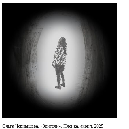
Ольга Чернышева. «Зрители». Пленка, акрил. 2025