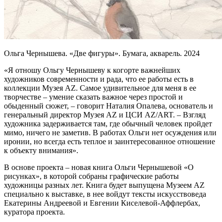
Ольга Чернышева. «Две фигуры». Бумага, акварель. 2024
«Я отношу Ольгу Чернышеву к когорте важнейших
художников современности и рада, что ее работы есть в
коллекции Музея AZ. Самое удивительное для меня в ее
творчестве – умение сказать важное через простой и
обыденный сюжет, – говорит Наталия Опалева, основатель и
генеральный директор Музея AZ и ЦСИ AZ/ART. – Взгляд
художника задерживается там, где обычный человек пройдет
мимо, ничего не заметив. В работах Ольги нет осуждения или
иронии, но всегда есть теплое и заинтересованное отношение
к объекту внимания».
В основе проекта – новая книга Ольги Чернышевой «О
рисунках», в которой собраны графические работы
художницы разных лет. Книга будет выпущена Музеем AZ
специально к выставке, в нее войдут тексты искусствоведа
Екатерины Андреевой и Евгении Киселевой-Аффлербах,
куратора проекта.