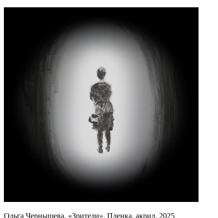
Ольга Чернышева. «Зрители». Пленка, акрил. 2025