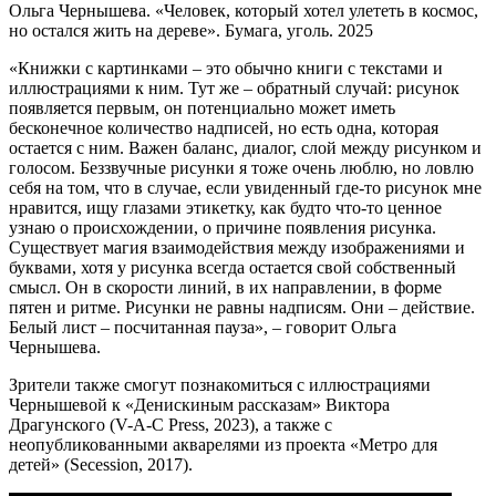
Ольга Чернышева. «Человек, который хотел улететь в космос,
но остался жить на дереве». Бумага, уголь. 2025
«Книжки с картинками – это обычно книги с текстами и
иллюстрациями к ним. Тут же – обратный случай: рисунок
появляется первым, он потенциально может иметь
бесконечное количество надписей, но есть одна, которая
остается с ним. Важен баланс, диалог, слой между рисунком и
голосом. Беззвучные рисунки я тоже очень люблю, но ловлю
себя на том, что в случае, если увиденный где-то рисунок мне
нравится, ищу глазами этикетку, как будто что-то ценное
узнаю о происхождении, о причине появления рисунка.
Существует магия взаимодействия между изображениями и
буквами, хотя у рисунка всегда остается свой собственный
смысл. Он в скорости линий, в их направлении, в форме
пятен и ритме. Рисунки не равны надписям. Они – действие.
Белый лист – посчитанная пауза», – говорит Ольга
Чернышева.
Зрители также смогут познакомиться с иллюстрациями
Чернышевой к «Денискиным рассказам» Виктора
Драгунского (V-A-C Press, 2023), а также с
неопубликованными акварелями из проекта «Метро для
детей» (Secession, 2017).