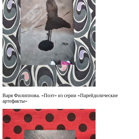
Варя Филиппова. «Поэт» из серии «Парейдолические
артефакты»