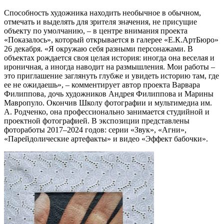
Способность художника находить необычное в обычном,
отмечать и выделять для зрителя значения, не присущие
объекту по умолчанию, – в центре внимания проекта
«Показалось», который открывается в галерее «Е.К.АртБюро»
26 декабря. «Я окружаю себя разными персонажами. В
объектах рождается своя целая история: иногда она веселая и
ироничная, а иногда наводит на размышления. Мои работы –
это приглашение заглянуть глубже и увидеть историю там, где
ее не ожидаешь», – комментирует автор проекта Варвара
Филиппова, дочь художников Андрея Филиппова и Марины
Мавропуло. Окончив Школу фотографии и мультимедиа им.
А. Родченко, она профессионально занимается студийной и
проектной фотографией. В экспозиции представлены
фотоработы 2017–2024 годов: серии «Звук», «Агни»,
«Парейдолические артефакты» и видео «Эффект бабочки».