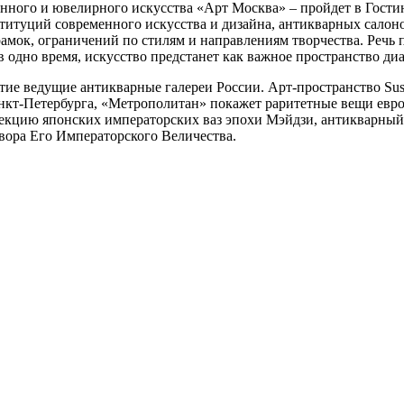
нного и ювелирного искусства «Арт Москва» – пройдет в Гостин
нституций современного искусства и дизайна, антикварных салон
мок, ограничений по стилям и направлениям творчества. Речь 
в одно время, искусство предстанет как важное пространство ди
ие ведущие антикварные галереи России. Арт-пространство Suslo
анкт-Петербурга, «Метрополитан» покажет раритетные вещи евр
ллекцию японских императорских ваз эпохи Мэйдзи, антикварный
вора Его Императорского Величества.