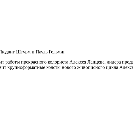
а Людвиг Штурм и Пауль Гельмиг
ит работы прекрасного колориста Алексея Ланцева, лидера прод
тавит крупноформатные холсты нового живописного цикла Алек