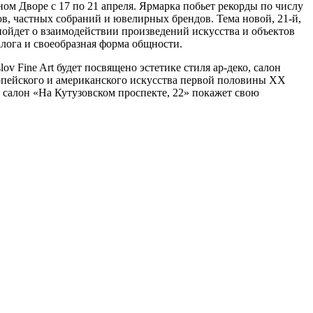
ом Дворе с 17 по 21 апреля. Ярмарка побьет рекорды по числу
ов, частных собраний и ювелирных брендов. Тема новой, 21-й,
пойдет о взаимодействии произведений искусства и объектов
алога и своеобразная форма общности.
v Fine Art будет посвящено эстетике стиля ар-деко, салон
опейского и американского искусства первой половины XX
 салон «На Кутузовском проспекте, 22» покажет свою