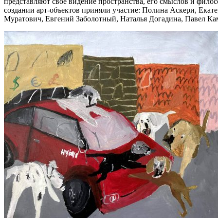
представляют свое видение пространства, его смыслов и фило
создании арт-объектов приняли участие: Полина Аскери, Ека
Муратович, Евгений Заболотный, Наталья Догадина, Павел Ка