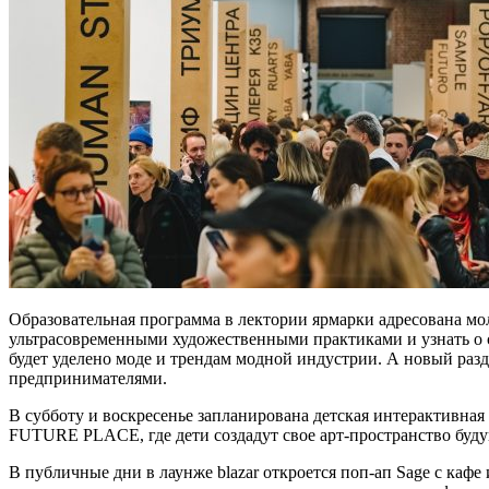
Образовательная программа в лектории ярмарки адресована м
ультрасовременными художественными практиками и узнать о 
будет уделено моде и трендам модной индустрии. А новый раз
предпринимателями.
В субботу и воскресенье запланирована детская интерактивна
FUTURE PLACE, где дети создадут свое арт-пространство буду
В публичные дни в лаунже blazar откроется поп-ап Sage с каф