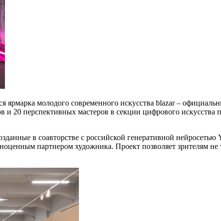
ется ярмарка молодого современного искусства blazar – официа
в и 20 перспективных мастеров в секции цифрового искусства пр
зданные в соавторстве с российской генеративной нейросетью Y
ноценным партнером художника. Проект позволяет зрителям не т