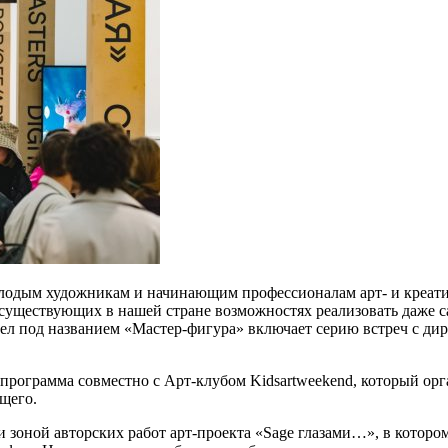
олодым художникам и начинающим профессионалам арт- и креати
существующих в нашей стране возможностях реализовать даже 
дел под названием «Мастер-фигура» включает серию встреч с ди
я программа совместно с Арт-клубом Kidsartweekend, который о
щего.
е и зоной авторских работ арт-проекта «Sage глазами…», в кото