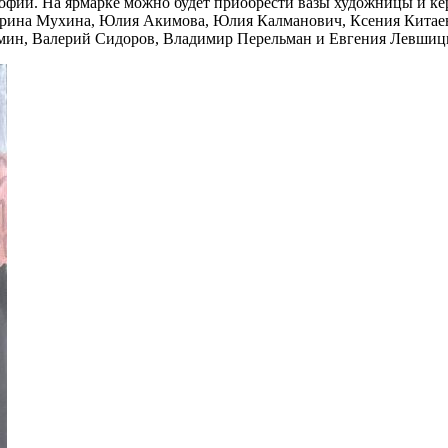
софии. На ярмарке можно будет приобрести вазы художницы и к
терина Мухина, Юлия Акимова, Юлия Калманович, Ксения Китае
мин, Валерий Сидоров, Владимир Перельман и Евгения Левшицка