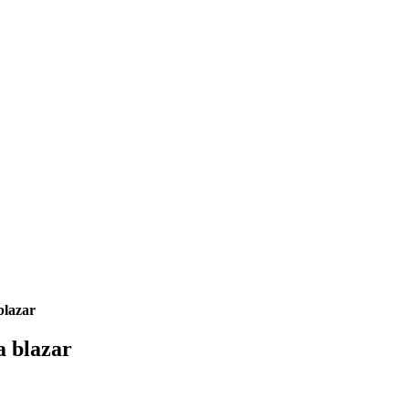
lazar
 blazar