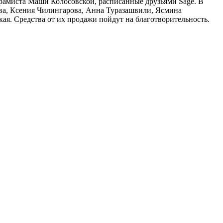
ерамиста Маши Колосовской, расписанные друзьями Sage. В
ва, Ксения Чилингарова, Анна Туразашвили, Ясмина
я. Средства от их продажи пойдут на благотворительность.