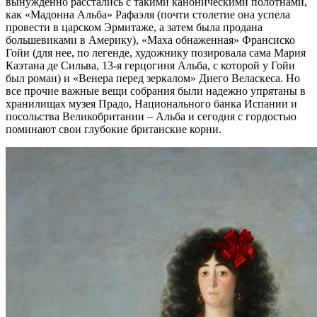
вынужденно расстались с такими каноническими полотнами,
как «Мадонна Альба» Рафаэля (почти столетие она успела
провести в царском Эрмитаже, а затем была продана
большевиками в Америку), «Маха обнаженная» Франсиско
Гойи (для нее, по легенде, художнику позировала сама Мария
Каэтана де Сильва, 13-я герцогиня Альба, с которой у Гойи
был роман) и «Венера перед зеркалом» Диего Веласкеса. Но
все прочие важные вещи собрания были надежно упрятаны в
хранилищах музея Прадо, Национального банка Испании и
посольства Великобритании – Альба и сегодня с гордостью
поминают свои глубокие британские корни.