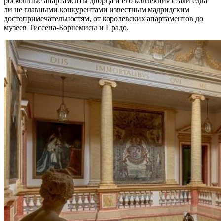
роскошные апартаменты дворца и его коллекция стали едва
ли не главными конкурентами известным мадридским
достопримечательностям, от королевских апартаментов до
музеев Тиссена-Борнемисы и Прадо.