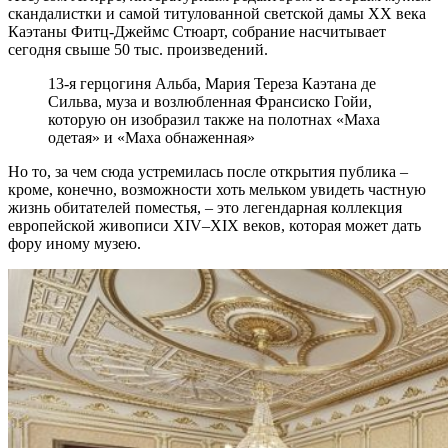
скандалистки и самой титулованной светской дамы XX века
Каэтаны Фитц-Джеймс Стюарт, собрание насчитывает
сегодня свыше 50 тыс. произведений.
13-я герцогиня Альба, Мария Тереза Каэтана де
Сильва, муза и возлюбленная Франсиско Гойи,
которую он изобразил также на полотнах «Маха
одетая» и «Маха обнаженная»
Но то, за чем сюда устремилась после открытия публика –
кроме, конечно, возможности хоть мельком увидеть частную
жизнь обитателей поместья, – это легендарная коллекция
европейской живописи XIV–XIX веков, которая может дать
фору иному музею.