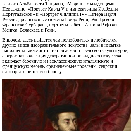
герцога Альба кисти Тициана, «Мадонна с младенцем»
Перуджино, «Портрет Карла V и императрицы Изабеллы
Португальской» и «Портрет Филиппа IV» Питера Пауля
Рубенса, религиозные сюжеты Гвидо Рени, Эль Греко и
Франсиско Сурбарана, портреты работы Антона Рафаэля
Менгса, Веласкеса и Гойи.
Впрочем, здесь найдется чем полюбоваться и любителям
других видов изобразительного искусства. Залы в избытке
наполнены также античной римской и греческой скульптурой,
а огромная коллекция декоративно-прикладного искусства
включает барочную и неоклассическую итальянскую и
французскую мебель, средневековые гобелены, севрский
фарфор и кабинетную бронзу.