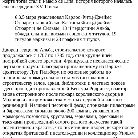
жертв тогда стал и Palacio de Liria, история которого началась
еще в середине XVIII века.
€ 3,5 млрд унаследовал Карлос Фитц-Джеймс
Стюарт, старший сын Каэтаны Фитц-Джеймс
Стюарт-и-де-Сильвы, 18-й герцогини Альба,
обладательницы восьми герцогских титулов, 19
титулов маркизы и 23 графских титулов
Дворец герцогов Альба, строительство которого
продолжалось с 1767 по 1785 год, стал крупнейшей
постройкой своего времени. Французские неоклассические
черты он получил благодаря приглашенному из Парижа
архитектору Луи Гильберу, но основные работы по
планировке прямоугольного вытянутого здания и
строительству залов, аркад, библиотеки и частных покоев
здесь проводил прославленный Вентура Родригес, соавтор
вновь отстроенного после пожара королевского дворца в
Мадриде и автор множества местных церквей и частных
резиденций. Изящный песочный фасад с тонкими пилястрами
и барельефами скрывал около 200 комнат, украшенных
мрамором, позолотой, хрусталем, зеркалами, фресками и
тысячами произведений самого разного искусства такой
ослепительной красоты, что посетивший дворец вскоре после
открытия британский писатель-денди и коллекционер Уильям