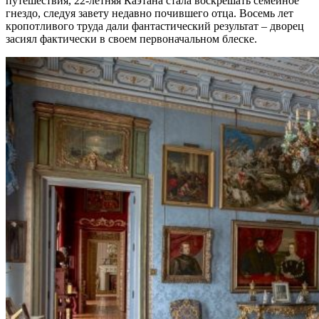
путешествия, 22-летняя Каэтана стала воскрешать семейное
гнездо, следуя завету недавно почившего отца. Восемь лет
кропотливого труда дали фантастический результат – дворец
засиял фактически в своем первоначальном блеске.