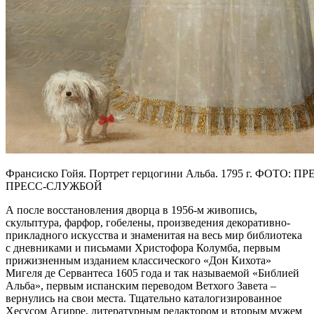
Франсиско Гойя. Портрет герцогини Альба. 1795 г. ФОТО:
ПРЕСС-СЛУЖБОЙ
А после восстановления дворца в 1956-м живопись,
скульптура, фарфор, гобелены, произведения декоративно-
прикладного искусства и знаменитая на весь мир библиотека
с дневниками и письмами Христофора Колумба, первым
прижизненным изданием классического «Дон Кихота»
Мигеля де Сервантеса 1605 года и так называемой «Библией
Альба», первым испанским переводом Ветхого Завета –
вернулись на свои места. Тщательно каталогизированное
Хесусом Агирре, литературным редактором и вторым мужем