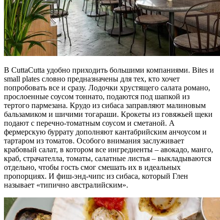
В CuttaCutta удобно приходить большими компаниями. Bites и
small plates словно предназначены для тех, кто хочет
попробовать все и сразу. Лодочки хрустящего салата романо,
прослоенные соусом тоннато, подаются под шапкой из
тертого пармезана. Крудо из сибаса заправляют малиновым
бальзамиком и шичими тогараши. Крокеты из говяжьей щеки
подают с перечно-томатным соусом и сметаной. А
фермерскую буррату дополняют кантабрийским анчоусом и
тартаром из томатов. Особого внимания заслуживает
крабовый салат, в котором все ингредиенты – авокадо, манго,
краб, страчателла, томаты, салатные листья – выкладываются
отдельно, чтобы гость смог смешать их в идеальных
пропорциях. И фиш-энд-чипс из сибаса, который Глен
называет «типично австралийским».