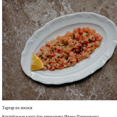
Тартар из лосося
Коктейльная карта бар-менеджера Ивана Панюшкина