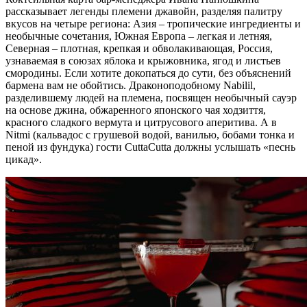
рассказывает легенды племени джавойн, разделяя палитру
вкусов на четыре региона: Азия – тропические ингредиенты и
необычные сочетания, Южная Европа – легкая и летняя,
Северная – плотная, крепкая и обволакивающая, Россия,
узнаваемая в союзах яблока и крыжовника, ягод и листьев
смородины. Если хотите докопаться до сути, без объяснений
бармена вам не обойтись. Драконоподобному Nabilil,
разделившему людей на племена, посвящен необычный сауэр
на основе джина, обжаренного японского чая ходзиття,
красного сладкого вермута и цитрусового аперитива. А в
Nitmi (кальвадос с грушевой водой, ванилью, бобами тонка и
пеной из фундука) гости CuttaCutta должны услышать «песнь
цикад».