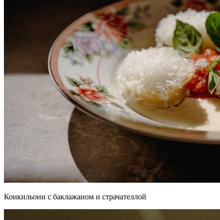
Конкильони с баклажаном и страчателлой