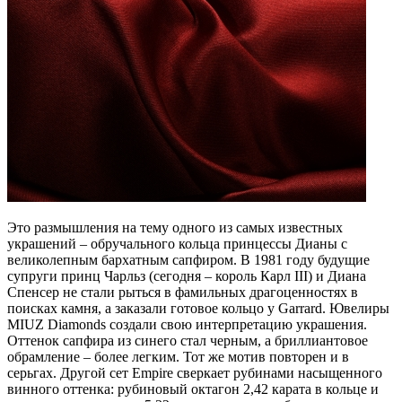
Это размышления на тему одного из самых известных
украшений – обручального кольца принцессы Дианы с
великолепным бархатным сапфиром. В 1981 году будущие
супруги принц Чарльз (сегодня – король Карл III) и Диана
Спенсер не стали рыться в фамильных драгоценностях в
поисках камня, а заказали готовое кольцо у Garrard. Ювелиры
MIUZ Diamonds создали свою интерпретацию украшения.
Оттенок сапфира из синего стал черным, а бриллиантовое
обрамление – более легким. Тот же мотив повторен и в
серьгах. Другой сет Empire сверкает рубинами насыщенного
винного оттенка: рубиновый октагон 2,42 карата в кольце и