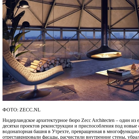
ФОТО: ZECC.NL
Нидерландское архитектурное бюро Zecc Architecten – один и
десятки проектов реконструкции и приспособления под новые 
водонапорная башня в Утрехте, превращенная в многофункцио
отреставрировали фасады, расчистили внутренние стены, убрал