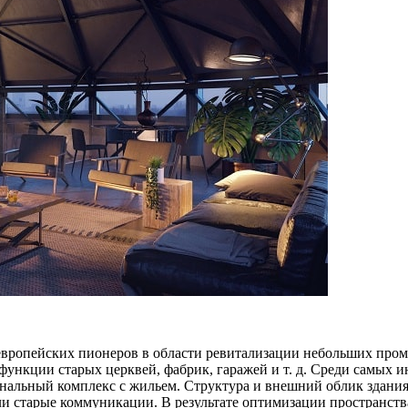
з европейских пионеров в области ревитализации небольших пр
функции старых церквей, фабрик, гаражей и т. д. Среди самых 
нальный комплекс с жильем. Структура и внешний облик здани
и старые коммуникации. В результате оптимизации пространства