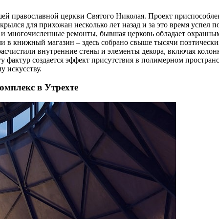
вшей православной церкви Святого Николая. Проект приспособл
акрылся для прихожан несколько лет назад и за это время успел 
 и многочисленные ремонты, бывшая церковь обладает охранным
ли в книжный магазин – здесь собрано свыше тысячи поэтически
расчистили внутренние стены и элементы декора, включая коло
ту фактур создается эффект присутствия в полимерном пространс
у искусству.
мплекс в Утрехте