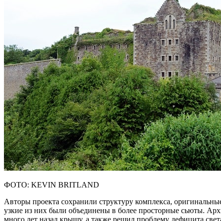
ФОТО: KEVIN BRITLAND
Авторы проекта сохранили структуру комплекса, оригинальны
узкие из них были объединены в более просторные сьюты. Арх
много лет назад крышу, а также решил проблему дефицита све