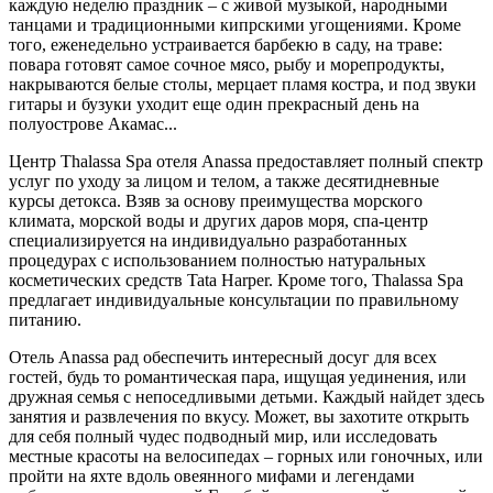
каждую неделю праздник – с живой музыкой, народными
танцами и традиционными кипрскими угощениями. Кроме
того, еженедельно устраивается барбекю в саду, на траве:
повара готовят самое сочное мясо, рыбу и морепродукты,
накрываются белые столы, мерцает пламя костра, и под звуки
гитары и бузуки уходит еще один прекрасный день на
полуострове Акамас...
Центр Thalassa Spa отеля Anassa предоставляет полный спектр
услуг по уходу за лицом и телом, а также десятидневные
курсы детокса. Взяв за основу преимущества морского
климата, морской воды и других даров моря, спа-центр
специализируется на индивидуально разработанных
процедурах с использованием полностью натуральных
косметических средств Tata Harper. Кроме того, Thalassa Spa
предлагает индивидуальные консультации по правильному
питанию.
Отель Anassa рад обеспечить интересный досуг для всех
гостей, будь то романтическая пара, ищущая уединения, или
дружная семья с непоседливыми детьми. Каждый найдет здесь
занятия и развлечения по вкусу. Может, вы захотите открыть
для себя полный чудес подводный мир, или исследовать
местные красоты на велосипедах – горных или гоночных, или
пройти на яхте вдоль овеянного мифами и легендами