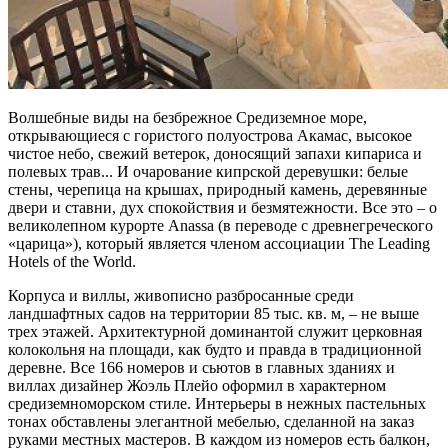
Волшебные виды на безбрежное Средиземное море,
открывающиеся с гористого полуострова Акамас, высокое
чистое небо, свежий ветерок, доносящий запахи кипариса и
полевых трав... И очарование кипрской деревушки: белые
стены, черепица на крышах, природный камень, деревянные
двери и ставни, дух спокойствия и безмятежности. Все это – о
великолепном курорте Anassa (в переводе с древнегреческого
«царица»), который является членом ассоциации The Leading
Hotels of the World.
Корпуса и виллы, живописно разбросанные среди
ландшафтных садов на территории 85 тыс. кв. м, – не выше
трех этажей. Архитектурной доминантой служит церковная
колокольня на площади, как будто и правда в традиционной
деревне. Все 166 номеров и сьютов в главных зданиях и
виллах дизайнер Жоэль Плейо оформил в характерном
средиземноморском стиле. Интерьеры в нежных пастельных
тонах обставлены элегантной мебелью, сделанной на заказ
руками местных мастеров. В каждом из номеров есть балкон,