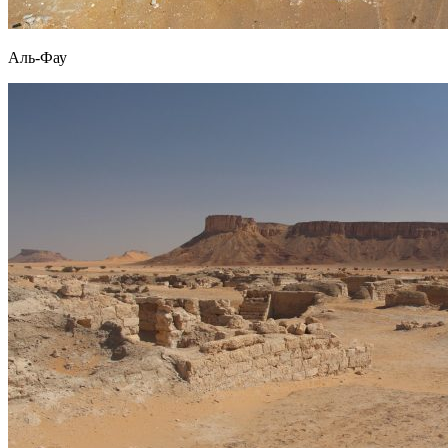
Аль-Фау