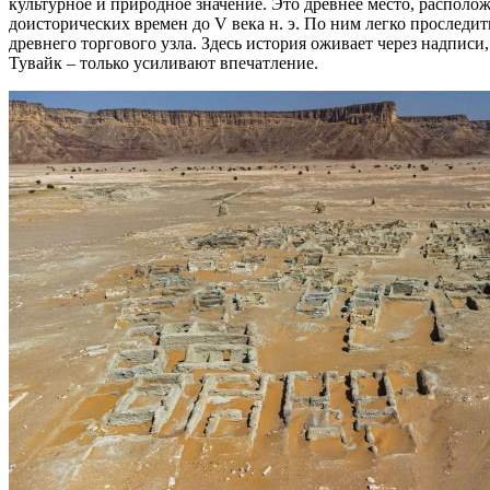
культурное и природное значение. Это древнее место, располож
доисторических времен до V века н. э. По ним легко прослед
древнего торгового узла. Здесь история оживает через надпи
Тувайк – только усиливают впечатление.