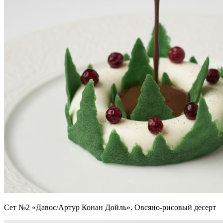
Сет №2 «Давос/Артур Конан Дойль». Овсяно-рисовый десерт