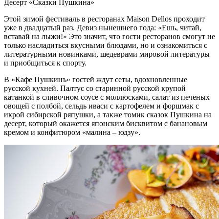
Десерт «Сказки Пушкина»
Этой зимой фестиваль в ресторанах Maison Dellos проходит
уже в двадцатый раз. Девиз нынешнего года: «Ешь, читай,
вставай на лыжи!» Это значит, что гости ресторанов смогут не
только насладиться вкусными блюдами, но и ознакомиться с
литературными новинками, шедеврами мировой литературы
и приобщиться к спорту.
В «Кафе Пушкинъ» гостей ждут сеты, вдохновленные
русской кухней. Палтус со старинной русской крупой
катанкой в сливочном соусе с моллюсками, салат из печеных
овощей с полбой, сельдь иваси с картофелем и форшмак с
икрой сибирской ряпушки, а также томик сказок Пушкина на
десерт, который окажется японским бисквитом с банановым
кремом и конфитюром «малина – юдзу».