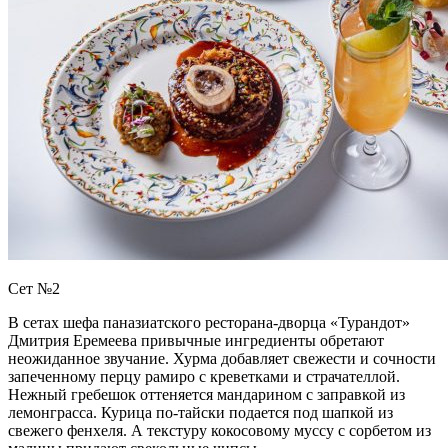
Сет №2
В сетах шефа паназиатского ресторана-дворца «Турандот»
Дмитрия Еремеева привычные ингредиенты обретают
неожиданное звучание. Хурма добавляет свежести и сочности
запеченному перцу рамиро с креветками и страчателлой.
Нежный гребешок оттеняется мандарином с заправкой из
лемонграсса. Курица по-тайски подается под шапкой из
свежего фенхеля. А текстуру кокосовому муссу с сорбетом из