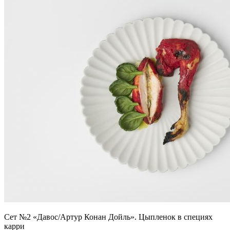
Сет №2 «Давос/Артур Конан Дойль». Цыпленок в специях
карри