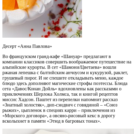
Десерт «Анна Павлова»
Во французском гранд-кафе «Шануар» предлагают в
компании классиков совершить воображаемое путешествие на
альпийские курорты. В сет «Шамони/Цветаева» вошли
ржаная лепешка с балтийским анчоусом и кукурузой, раклет,
грушевый пирог. И не спешите откладывать меню, каждое
блюдо здесь дополняют магические строфы поэтессы. Блюда
сета «Давос/Конан Дойль» вдохновлены как рассказами о
приключениях Шерлока Холмса, так и книгой рецептов
миссис Хадсон. Паштет из перепелки напомнит рассказ
«Знатный холостяк», дип-сэндвич с говядиной – «Союз
рыжих», цыпленок в специях карри – приключения из
«Морского договора», а овсяно-рисовый кекс в дорогу
всколыхнет в памяти «Этюд в багровых тонах».